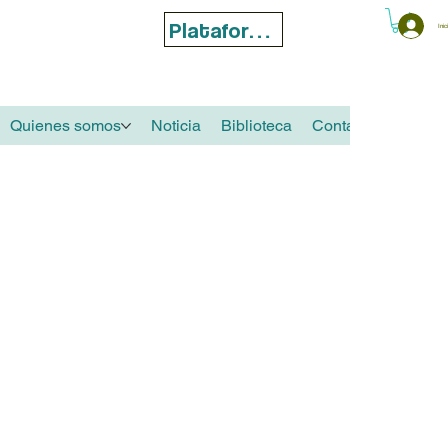
Plataforma Web
Inic
Quienes somos
Noticia
Biblioteca
Contacto
Próxim